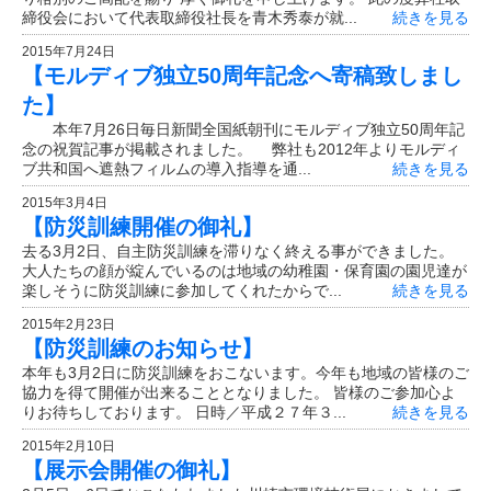
締役会において代表取締役社長を青木秀泰が就...
続きを見る
2015年7月24日
【モルディブ独立50周年記念へ寄稿致しまし
た】
本年7月26日毎日新聞全国紙朝刊にモルディブ独立50周年記
念の祝賀記事が掲載されました。 弊社も2012年よりモルディ
ブ共和国へ遮熱フィルムの導入指導を通...
続きを見る
2015年3月4日
【防災訓練開催の御礼】
去る3月2日、自主防災訓練を滞りなく終える事ができました。
大人たちの顔が綻んでいるのは地域の幼稚園・保育園の園児達が
楽しそうに防災訓練に参加してくれたからで...
続きを見る
2015年2月23日
【防災訓練のお知らせ】
本年も3月2日に防災訓練をおこないます。今年も地域の皆様のご
協力を得て開催が出来ることとなりました。 皆様のご参加心よ
りお待ちしております。 日時／平成２７年３...
続きを見る
2015年2月10日
【展示会開催の御礼】