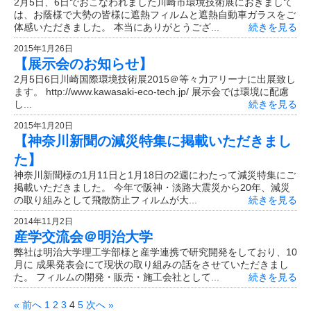
2月5日、6日でおこなわれました川崎市環境技術展におきまして
は、お蔭様で大勢の皆様に遮熱フィルムと遮熱自動車ガラスをご
体感いただきました。 本当にありがとうござ...
続きを見る
2015年1月26日
【展示会のお知らせ】
2月5日6日川崎国際環境技術展2015＠等々力アリーナに出展致し
ます。 http://www.kawasaki-eco-tech.jp/ 展示会では環境に配慮
し...
続きを見る
2015年1月20日
【神奈川新聞の減災特集に掲載いただきまし
た】
神奈川新聞様の1月11日と1月18日の2週にわたって減災特集にご
掲載いただきました。 今年で阪神・淡路大震災から20年、減災
の取り組みとして飛散防止フィルムが大...
続きを見る
2014年11月2日
産学交流会＠明治大学
弊社は明治大学理工学部様と産学連携で研究開発をしており、10
月に 成果発表会にて現状の取り組みの話をさせていただきまし
た。 フィルムの開発・販売・施工会社として...
続きを見る
« 前へ
1
2
3
4
5
次へ »